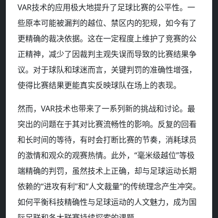
VAR技术的应用极大地提升了足球比赛的公平性。一
些原本可能被漏判的越位、禁区内的犯规，如今有了
更精确的裁决依据。这在一定程度上维护了竞赛的公
正精神，减少了因裁判主观失误而导致的比赛结果争
议。对于球队和球迷而言，关键判罚的准确性增强，
使得比赛结果更能真实反映球队在场上的表现。
然而，VAR技术也带来了一系列新的挑战和讨论。最
突出的问题在于其对比赛流畅性的影响。反复的回看
和长时间的等待，有时会打断比赛的节奏，消耗球员
的激情和观众的观赛热情。此外，“毫米级越位”等极
端精确的判罚，虽然技术上正确，却与足球运动长期
依赖的“进攻有利”和“人文裁量”的传统理念产生冲突。
如何平衡科技精确性与足球运动的人文魅力，成为国
际足联和各大联赛持续探索的课题。