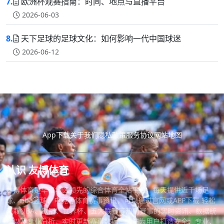
7.
欧洲杯观赛指南：时间、地点与直播平台
2026-06-03
8.
天下足球的足球文化：如何影响一代中国球迷
2026-06-12
App下载
关于我们
隐私政策
服务协议
网站地图
认识 友博体育
友博体育是华语地区领先的综合体育全站平台，每天提供近千场足
球、nba篮球、电竞等体育赛事资讯，可以通过官网或APP下载 轻松
获取NBA、欧冠、世界杯、五大联赛等热门赛事的实时资讯、数据统
计以及专业分析，实时更新赛事数据，专注为用户打造安全、专业、